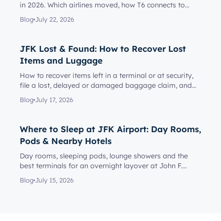
in 2026. Which airlines moved, how T6 connects to
Terminal 5, l...
Blog
July 22, 2026
JFK Lost & Found: How to Recover Lost
Items and Luggage
How to recover items left in a terminal or at security,
file a lost, delayed or damaged baggage claim, and
reach the rig...
Blog
July 17, 2026
Where to Sleep at JFK Airport: Day Rooms,
Pods & Nearby Hotels
Day rooms, sleeping pods, lounge showers and the
best terminals for an overnight layover at John F.
Kennedy Internationa...
Blog
July 15, 2026