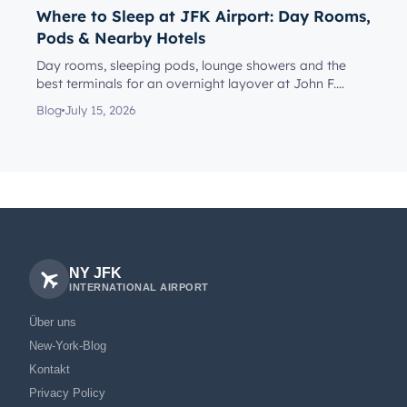
Where to Sleep at JFK Airport: Day Rooms,
Pods & Nearby Hotels
Day rooms, sleeping pods, lounge showers and the
best terminals for an overnight layover at John F.
Kennedy Internationa...
Blog
July 15, 2026
NY JFK
INTERNATIONAL AIRPORT
Über uns
New-York-Blog
Kontakt
Privacy Policy