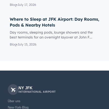
reach the rig...
Blog
July 17, 2026
Where to Sleep at JFK Airport: Day Rooms,
Pods & Nearby Hotels
Day rooms, sleeping pods, lounge showers and the
best terminals for an overnight layover at John F.
Kennedy Internationa...
Blog
July 15, 2026
NY JFK
INTERNATIONAL AIRPORT
Über uns
New-York-Blog