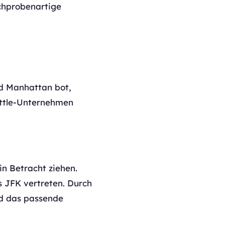
chprobenartige
nd Manhattan bot,
huttle-Unternehmen
in Betracht ziehen.
s JFK vertreten. Durch
nd das passende