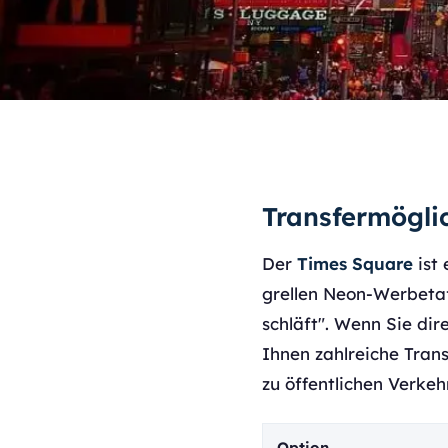
Transfermögli
Der
Times Square
ist 
grellen Neon-Werbetaf
schläft". Wenn Sie di
Ihnen zahlreiche Tran
zu öffentlichen Verke
Option