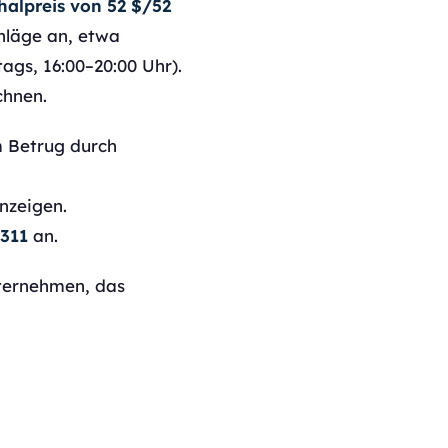
halpreis von 52 $/52
hläge an, etwa
ags, 16:00–20:00 Uhr).
chnen.
m Betrug durch
nzeigen.
311
an.
nternehmen, das