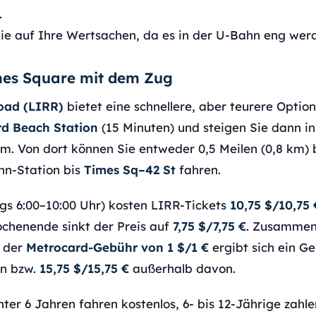
.
ie auf Ihre Wertsachen, da es in der U-Bahn eng wer
es Square mit dem Zug
oad (LIRR)
bietet eine schnellere, aber teurere Opti
d Beach Station
(15 Minuten) und steigen Sie dann i
m. Von dort können Sie entweder 0,5 Meilen (0,8 km)
hn-Station bis
Times Sq–42 St
fahren.
gs 6:00–10:00 Uhr) kosten LIRR-Tickets
10,75 $/10,75 
chenende sinkt der Preis auf
7,75 $/7,75 €
. Zusamme
 der
Metrocard-Gebühr von 1 $/1 €
ergibt sich ein G
en bzw.
15,75 $/15,75 €
außerhalb davon.
ter 6 Jahren fahren kostenlos, 6- bis 12-Jährige zahle