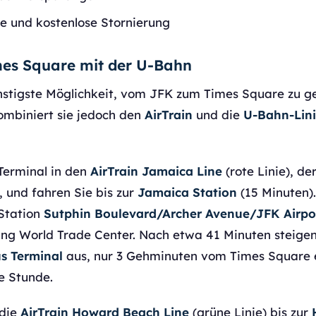
e und kostenlose Stornierung
es Square mit der U-Bahn
nstigste Möglichkeit, vom JFK zum Times Square zu g
ombiniert sie jedoch den
AirTrain
und die
U-Bahn-Lini
Terminal in den
AirTrain Jamaica Line
(rote Linie), de
, und fahren Sie bis zur
Jamaica Station
(15 Minuten).
Station
Sutphin Boulevard/Archer Avenue/JFK Airpo
ng World Trade Center. Nach etwa 41 Minuten steigen
us Terminal
aus, nur 3 Gehminuten vom Times Square 
e Stunde.
 die
AirTrain Howard Beach Line
(grüne Linie) bis zur