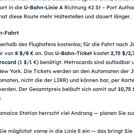
rt in die
U-Bahn-Linie A
Richtung 42 St – Port Autho
hat diese Route mehr Haltestellen und dauert länger.
n-Fahrt
nnerhalb des Flughafens kostenlos; für die Fahrt nac
hr von
8 $/8 €
an. Das
U-Bahn-Ticket
kostet
2,75 $/2,
rocard
(1 $/1 €) benötigt. Metrocards sind aufladbar u
New York. Die Tickets werden an den Automaten der 
maten, nicht die der LIRR) und können bar, per Kart
werden. Der Gesamtpreis beläuft sich somit auf
10,75 
.
maica Station herrscht viel Andrang — planen Sie zus
ie möglichst vorne in die Linie E ein — das bringt Si