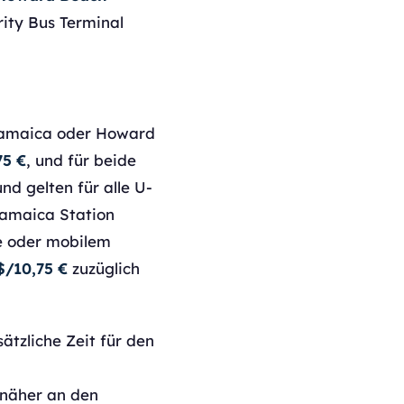
rity Bus Terminal
h Jamaica oder Howard
75 €
, und für beide
nd gelten für alle U-
Jamaica Station
e oder mobilem
$/10,75 €
zuzüglich
ätzliche Zeit für den
e näher an den