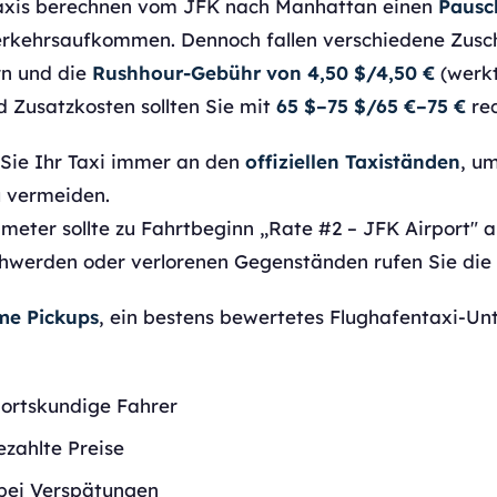
Taxis berechnen vom JFK nach Manhattan einen
Pausc
rkehrsaufkommen. Dennoch fallen verschiedene Zusc
n und die
Rushhour-Gebühr von 4,50 $/4,50 €
(werkt
d Zusatzkosten sollten Sie mit
65 $–75 $/65 €–75 €
re
ie Ihr Taxi immer an den
offiziellen Taxiständen
, u
u vermeiden.
eter sollte zu Fahrtbeginn „Rate #2 – JFK Airport" a
hwerden oder verlorenen Gegenständen rufen Sie die
me Pickups
, ein bestens bewertetes Flughafentaxi-U
 ortskundige Fahrer
ezahlte Preise
bei Verspätungen