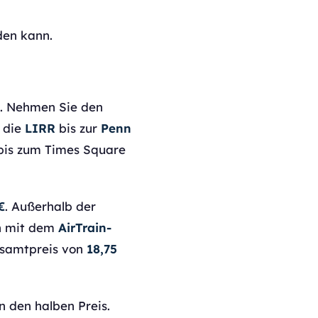
den kann.
on. Nehmen Sie den
n die
LIRR
bis zur
Penn
 bis zum Times Square
€
. Außerhalb der
n mit dem
AirTrain-
esamtpreis von
18,75
n den halben Preis.