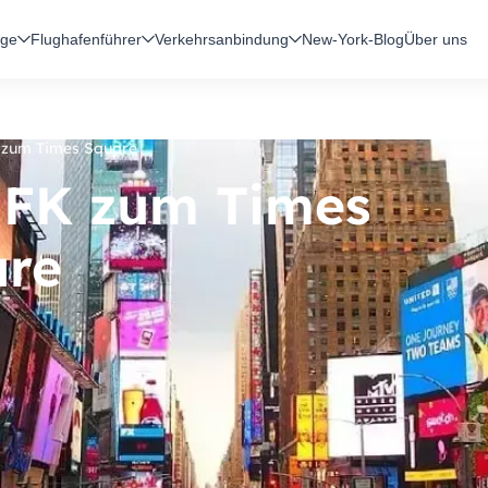
üge
Flughafenführer
Verkehrsanbindung
New-York-Blog
Über uns
 zum Times Square
JFK zum Times
are