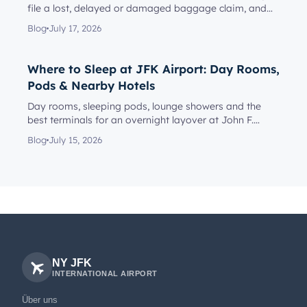
file a lost, delayed or damaged baggage claim, and
reach the rig...
Blog
July 17, 2026
Where to Sleep at JFK Airport: Day Rooms,
Pods & Nearby Hotels
Day rooms, sleeping pods, lounge showers and the
best terminals for an overnight layover at John F.
Kennedy Internationa...
Blog
July 15, 2026
NY JFK
INTERNATIONAL AIRPORT
Über uns