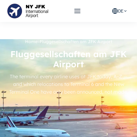
DE
Home
»
Fluggesellschaften am JFK Airport
Fluggesellschaften am JFK
Airport
The terminal every airline uses at JFK today, A–Z —
and which relocations to Terminal 6 and the New
Terminal One have only been announced, not made.