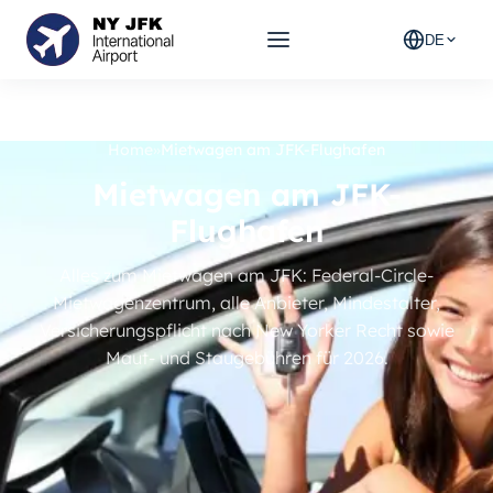
DE
Home
»
Mietwagen am JFK-Flughafen
Mietwagen am JFK-
Flughafen
Alles zum Mietwagen am JFK: Federal-Circle-
Mietwagenzentrum, alle Anbieter, Mindestalter,
Versicherungspflicht nach New Yorker Recht sowie
Maut- und Staugebühren für 2026.