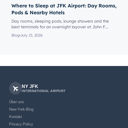
Where to Sleep at JFK Airport: Day Rooms,
Pods & Nearby Hotels
Day rooms, sleeping pods, lounge showers and the
best terminals for an overnight layover at John F.
Kennedy Internationa...
Blog
July 15, 2026
NY JFK
INTERNATIONAL AIRPORT
Über uns
New-York-Blog
Kontakt
Privacy Policy