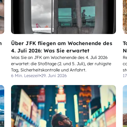
n
Über JFK fliegen am Wochenende des
T
4. Juli 2026: Was Sie erwartet
N
Was Sie an JFK am Wochenende des 4. Juli 2026
R
erwartet: die Stoßtage (2. und 5. Juli), der ruhigste
c
Tag, Sicherheitskontrolle und Anfahrt.
st
6 Min. Lesezeit
29. Juni 2026
17
wa
sk
ad
fl