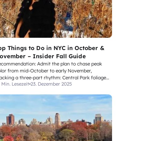
op Things to Do in NYC in October &
ovember – Insider Fall Guide
ecommendation: Admit the plan to chase peak
olor from mid-October to early November,
acking a three-part rhythm: Central Park foliage
 Min. Lesezeit
23. Dezember 2025
lk at sunrise, a High Line stroll, and a sunset
yline view from One World Observatory. Locals
mitted that peak color is often mid-October, so a
exible day...