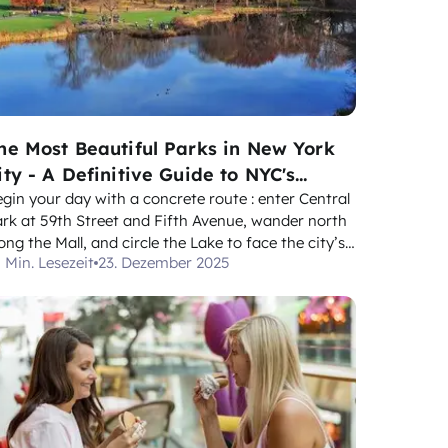
he Most Beautiful Parks in New York
ity - A Definitive Guide to NYC's
reen Spaces
gin your day with a concrete route : enter Central
rk at 59th Street and Fifth Avenue, wander north
ong the Mall, and circle the Lake to face the city’s
 Min. Lesezeit
23. Dezember 2025
ass towers across the water. Pack supplies , grab
ffee at kiosks near the Dairy, and follow directions
 the map to stay on designated p...