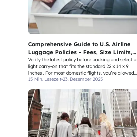
Comprehensive Guide to U.S. Airline
Luggage Policies - Fees, Size Limits,
and Carry-On Rules
Verify the latest policy before packing and select a
light carry-on that fits the standard 22 x 14 x 9
inches . For most domestic flights, you’re allowed
15 Min. Lesezeit
23. Dezember 2025
one carry-on and one personal item; a checked ba
may be added, but any excess weight triggers a
penalty. If you’re traveling, especially when mov...