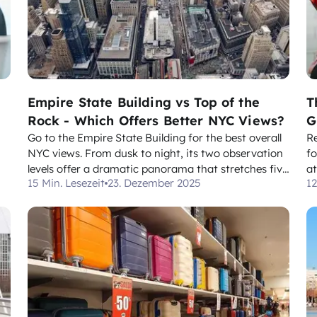
Empire State Building vs Top of the
T
Rock - Which Offers Better NYC Views?
G
Go to the Empire State Building for the best overall
R
NYC views. From dusk to night, its two observation
fo
levels offer a dramatic panorama that stretches five
at
15 Min. Lesezeit
23. Dezember 2025
12
g
boroughs, with a west view toward the Hudson and
gr
a glow that lights up every street below. Top of the
a
Rock delivers a different vibe: crisp, Ce...
ce
in