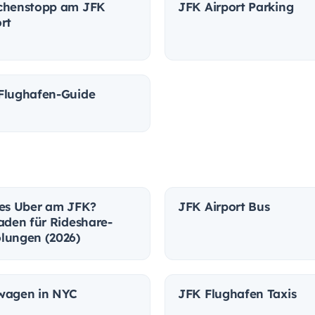
chenstopp am JFK
JFK Airport Parking
rt
Flughafen-Guide
 es Uber am JFK?
JFK Airport Bus
faden für Rideshare-
lungen (2026)
wagen in NYC
JFK Flughafen Taxis