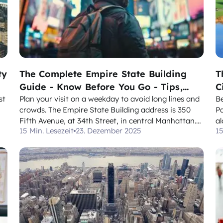
ty
The Complete Empire State Building
T
Guide - Know Before You Go - Tips,
C
st
Hours, Tickets
Plan your visit on a weekday to avoid long lines and
G
Be
crowds. The Empire State Building address is 350
Pa
Fifth Avenue, at 34th Street, in central Manhattan.
al
15 Min. Lesezeit
23. Dezember 2025
15
There is much to plan, but starting with the address
gl
ed
and hours makes the process simple. Use this guide
co
ds
to shape planning around exhibits, tickets...
on