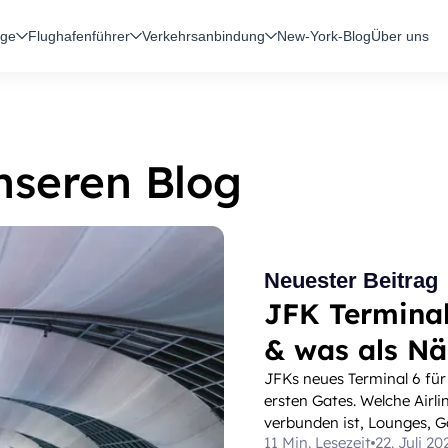
üge
Flughafenführer
Verkehrsanbindung
New-York-Blog
Über uns
nseren Blog
Neuester Beitrag
JFK Terminal 
& was als Nä
JFKs neues Terminal 6 für 
ersten Gates. Welche Airl
verbunden ist, Lounges, G
11 Min. Lesezeit
22. Juli 20