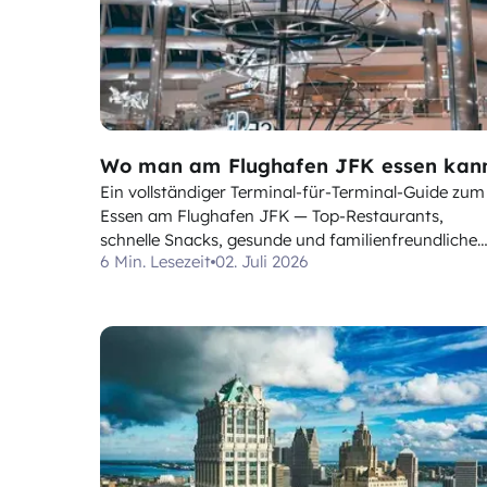
Wo man am Flughafen JFK essen kan
Ein vollständiger Terminal-für-Terminal-Guide zum
Essen am Flughafen JFK — Top-Restaurants,
schnelle Snacks, gesunde und familienfreundliche
6 Min. Lesezeit
02. Juli 2026
Optionen, Kaffee und wo man vor oder nach der
Sicherheitskontrolle isst.