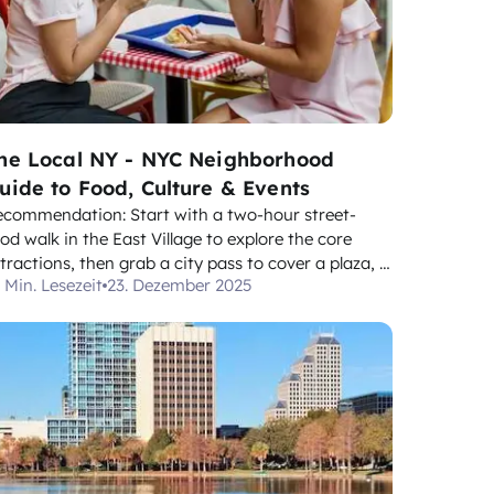
he Local NY - NYC Neighborhood
uide to Food, Culture & Events
ecommendation: Start with a two-hour street-
od walk in the East Village to explore the core
tractions, then grab a city pass to cover a plaza, a
 Min. Lesezeit
23. Dezember 2025
een space, and a few cross-streets in one
fternoon. Our collection of NYC neighborhoods
nters on areas where food, culture, and events
tersect....