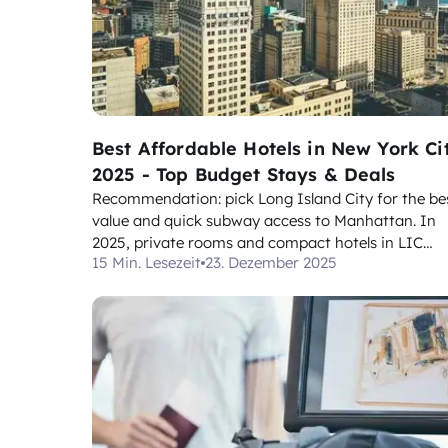
Best Affordable Hotels in New York Ci
2025 - Top Budget Stays & Deals
Recommendation: pick Long Island City for the be
value and quick subway access to Manhattan. In
2025, private rooms and compact hotels in LIC
15 Min. Lesezeit
23. Dezember 2025
typically run from $110 to $160 per night, with
reduced rates for midweek stays. Rates are updat
regularly, and booking 2–3 weeks ahead often yiel
the b...