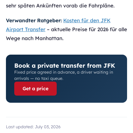
sehr späten Ankünften vorab die Fahrpläne.
Verwandter Ratgeber:
Kosten für den JFK
Airport Transfer
– aktuelle Preise für 2026 für alle
Wege nach Manhattan.
Book a private transfer from JFK
Fixed price agreed in advance, a driver waiting in
arrivals — no taxi queue.
Get a price
Last updated:
July 03, 2026