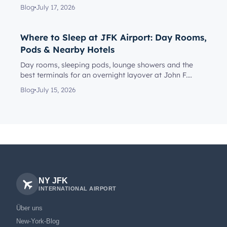
reach the rig...
Blog
July 17, 2026
Where to Sleep at JFK Airport: Day Rooms,
Pods & Nearby Hotels
Day rooms, sleeping pods, lounge showers and the
best terminals for an overnight layover at John F.
Kennedy Internationa...
Blog
July 15, 2026
NY JFK
INTERNATIONAL AIRPORT
Über uns
New-York-Blog