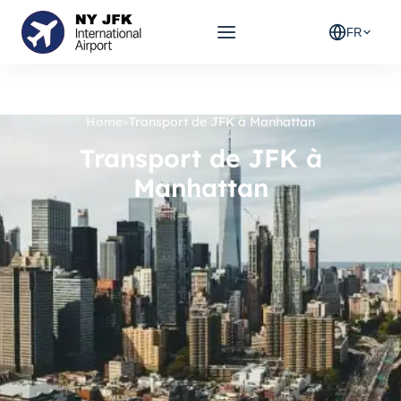
FR
Home
»
Transport de JFK à Manhattan
Transport de JFK à
Manhattan