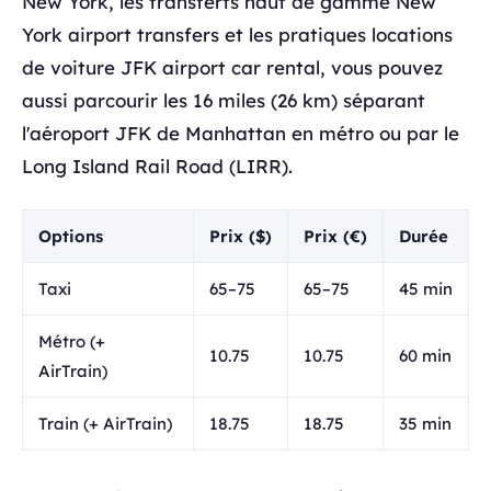
New York, les transferts haut de gamme New
York airport transfers et les pratiques locations
de voiture JFK airport car rental, vous pouvez
aussi parcourir les 16 miles (26 km) séparant
l'aéroport JFK de Manhattan en métro ou par le
Long Island Rail Road (LIRR).
Options
Prix ($)
Prix (€)
Durée
Taxi
65–75
65–75
45 min
Métro (+
10.75
10.75
60 min
AirTrain)
Train (+ AirTrain)
18.75
18.75
35 min