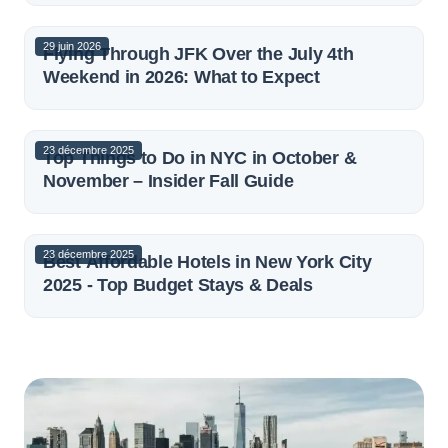
29 juin 2026
Flying Through JFK Over the July 4th
Weekend in 2026: What to Expect
23 décembre 2025
Top Things to Do in NYC in October &
November – Insider Fall Guide
23 décembre 2025
Best Affordable Hotels in New York City
2025 - Top Budget Stays & Deals