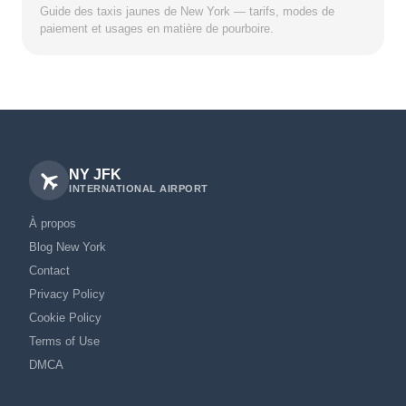
Guide des taxis jaunes de New York — tarifs, modes de
paiement et usages en matière de pourboire.
NY JFK
INTERNATIONAL AIRPORT
À propos
Blog New York
Contact
Privacy Policy
Cookie Policy
Terms of Use
DMCA