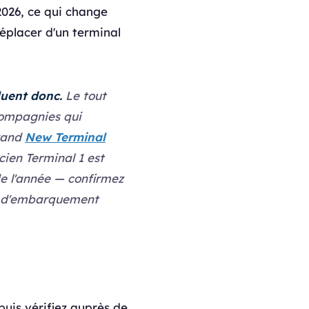
2026, ce qui change
éplacer d'un terminal
luent donc.
Le tout
compagnies qui
grand
New Terminal
ncien Terminal 1 est
de l'année — confirmez
te d'embarquement
puis vérifiez auprès de