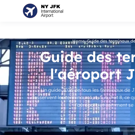
Home
»
Guide des terminaux de
Guide des te
l'aéroport 
Un guide 2026 de tous les terminaux de J
desservent les terminaux 1, 4, 5, 6, 7 et 8, ce
l'aéroport, et comment se 