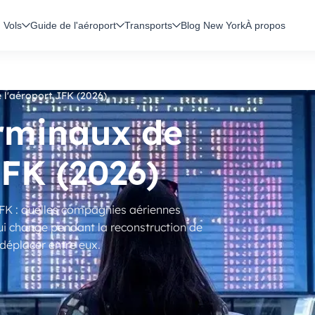
Vols
Guide de l'aéroport
Transports
Blog New York
À propos
 l'aéroport JFK (2026)
rminaux de
JFK (2026)
FK : quelles compagnies aériennes
 qui change pendant la reconstruction de
déplacer entre eux.