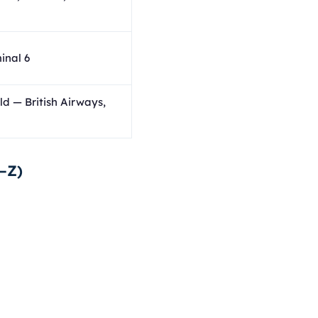
inal 6
ld — British Airways,
–Z)