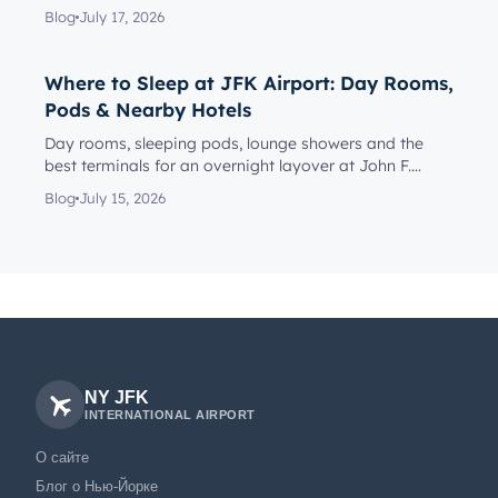
reach the rig...
Blog
July 17, 2026
Where to Sleep at JFK Airport: Day Rooms,
Pods & Nearby Hotels
Day rooms, sleeping pods, lounge showers and the
best terminals for an overnight layover at John F.
Kennedy Internationa...
Blog
July 15, 2026
NY JFK
INTERNATIONAL AIRPORT
О сайте
Блог о Нью-Йорке