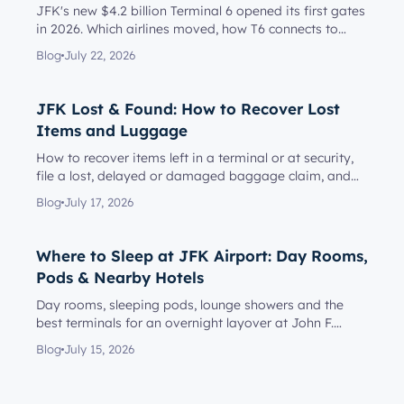
JFK's new $4.2 billion Terminal 6 opened its first gates
in 2026. Which airlines moved, how T6 connects to
Terminal 5, l...
Blog
July 22, 2026
JFK Lost & Found: How to Recover Lost
Items and Luggage
How to recover items left in a terminal or at security,
file a lost, delayed or damaged baggage claim, and
reach the rig...
Blog
July 17, 2026
Where to Sleep at JFK Airport: Day Rooms,
Pods & Nearby Hotels
Day rooms, sleeping pods, lounge showers and the
best terminals for an overnight layover at John F.
Kennedy Internationa...
Blog
July 15, 2026