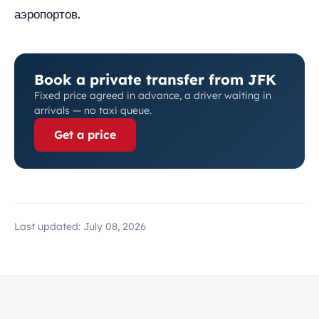
аэропортов.
Book a private transfer from JFK
Fixed price agreed in advance, a driver waiting in
arrivals — no taxi queue.
Get a price
Last updated:
July 08, 2026