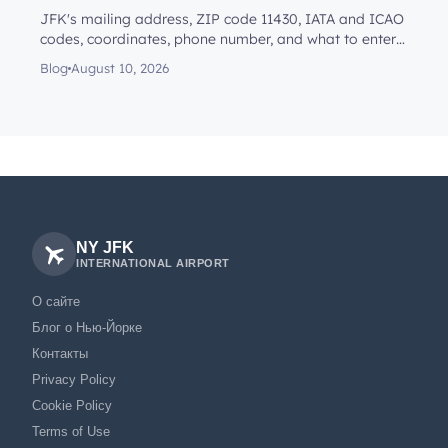
JFK's mailing address, ZIP code 11430, IATA and ICAO
codes, coordinates, phone number, and what to enter
in a navigation...
Blog
August 10, 2026
NY JFK
INTERNATIONAL AIRPORT
О сайте
Блог о Нью-Йорке
Контакты
Privacy Policy
Cookie Policy
Terms of Use