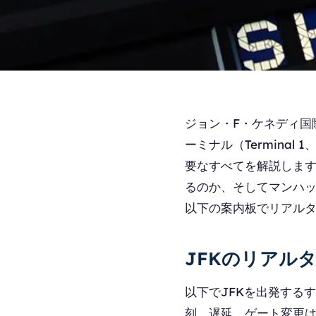
ジョン・F・ケネディ国
ーミナル（Termina
要なすべてを解説しま
るのか、そしてマンハ
以下の案内板でリアル
JFKのリアル
以下でJFKを出発する
刻、遅延、ゲート変更