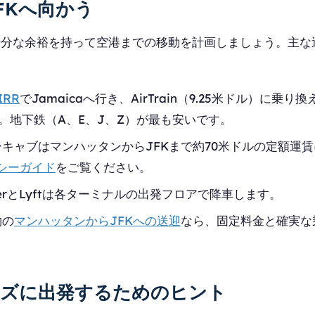
FKへ向かう
十分な余裕を持って空港までの移動を計画しましょう。主な
IRR
でJamaicaへ行き、AirTrain（9.25米ドル）に乗
。地下鉄（A、E、J、Z）が最も安いです。
ーキャブはマンハッタンからJFKまで約70米ドルの定額運
クシーガイド
をご覧ください。
berとLyftは各ターミナルの出発フロアで降車します。
約の
マンハッタンからJFKへの送迎
なら、固定料金と確実な
ーズに出発するためのヒント