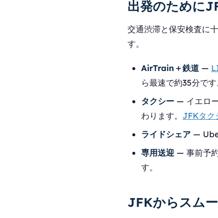
出発のためにJ
交通渋滞と保安検査に
す。
AirTrain＋鉄道
—
L
ら最速で約35分です
タクシー
— イエロ
わります。
JFKタ
ライドシェア
— U
専用送迎
— 事前予
す。
JFKからスム