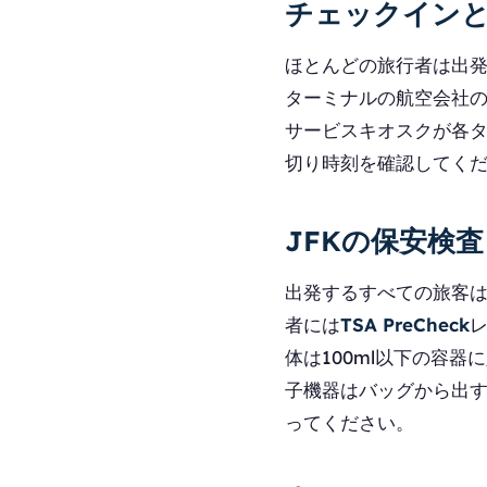
チェックイン
ほとんどの旅行者は出発
ターミナルの航空会社
サービスキオスクが各
切り時刻を確認してくだ
JFKの保安検査
出発するすべての旅客は
者には
TSA PreCheck
体は100ml以下の容器
子機器はバッグから出す、
ってください。