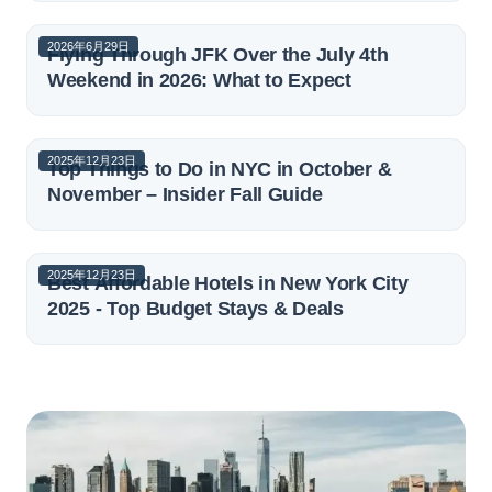
2026年6月29日
Flying Through JFK Over the July 4th
Weekend in 2026: What to Expect
2025年12月23日
Top Things to Do in NYC in October &
November – Insider Fall Guide
2025年12月23日
Best Affordable Hotels in New York City
2025 - Top Budget Stays & Deals