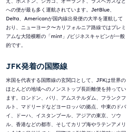
え、ボストン、シカゴ、オーランド、ラスベガスなど
への便が最も多く運航されています。JetBlue、
Delta、Americanが国内線出発便の大半を運航して
おり、ニューヨーク〜カリフォルニア路線ではプレミ
アムな大陸横断の「mint」/ビジネスキャビンが一般
的です。
JFK発着の国際線
米国を代表する国際線の玄関口として、JFKは世界の
ほとんどの地域へのノンストップ長距離便を持ってい
ます。ロンドン、パリ、アムステルダム、フランクフ
ルト、マドリードなどヨーロッパの拠点、中東のドバ
イ、ドーハ、イスタンブール、アジアの東京、ソウ
ル、香港などの都市、そしてカリブ海やラテンアメリ