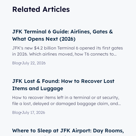
Related Articles
JFK Terminal 6 Guide: Airlines, Gates &
What Opens Next (2026)
JFK's new $4.2 billion Terminal 6 opened its first gates
in 2026. Which airlines moved, how T6 connects to
Terminal 5, l...
Blog
July 22, 2026
JFK Lost & Found: How to Recover Lost
Items and Luggage
How to recover items left in a terminal or at security,
file a lost, delayed or damaged baggage claim, and
reach the rig...
Blog
July 17, 2026
Where to Sleep at JFK Airport: Day Rooms,