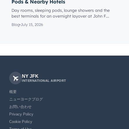
Pods & Nearby Hotels
Day rooms, sleeping pods, lounge showers and the
best terminals for an overnight layover at John F.
Kennedy Internationa...
Blog
July 15, 2026
NY JFK
INTERNATIONAL AIRPORT
概要
ニューヨークブログ
お問い合わせ
Privacy Policy
Cookie Policy