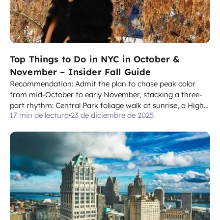
Top Things to Do in NYC in October &
November – Insider Fall Guide
Recommendation: Admit the plan to chase peak color
from mid-October to early November, stacking a three-
part rhythm: Central Park foliage walk at sunrise, a High
17 min de lectura
23 de diciembre de 2025
Line stroll, and a sunset skyline view from One World
Observatory. Locals admitted that peak color is often
mid-October, so a flexible day...