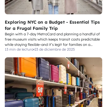
Exploring NYC on a Budget - Essential Tips
for a Frugal Family Trip
Begin with a 7-day MetroCard and planning a handful of
free museum visits which keeps transit costs predictable
while staying flexible–and it’s legit for families on a
13 min de lectura
23 de diciembre de 2025
budget. Look for passes that bundle transit with a few
museum visits, allowing you to book a moma or
guggenheim outing at a lower pr...