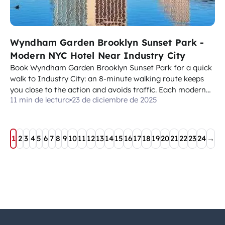
Wyndham Garden Brooklyn Sunset Park -
Modern NYC Hotel Near Industry City
Book Wyndham Garden Brooklyn Sunset Park for a quick
walk to Industry City: an 8-minute walking route keeps
you close to the action and avoids traffic. Each modern
11 min de lectura
23 de diciembre de 2025
room offers good comfort for guests with a grand, open
layout that creates spaces for rest and work. Their in-
room amenities include a h...
1
2
3
4
5
6
7
8
9
10
11
12
13
14
15
16
17
18
19
20
21
22
23
24
→