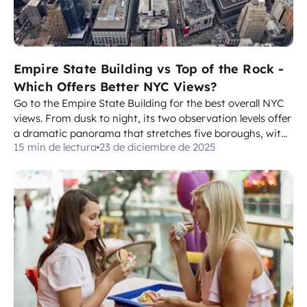
Empire State Building vs Top of the Rock -
Which Offers Better NYC Views?
Go to the Empire State Building for the best overall NYC
views. From dusk to night, its two observation levels offer
a dramatic panorama that stretches five boroughs, with
15 min de lectura
23 de diciembre de 2025
a west view toward the Hudson and a glow that lights up
every street below. Top of the Rock delivers a different
vibe: crisp, Ce...