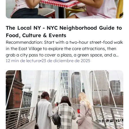
The Local NY - NYC Neighborhood Guide to
Food, Culture & Events
Recommendation: Start with a two-hour street-food walk
in the East Village to explore the core attractions, then
grab a city pass to cover a plaza, a green space, and a
12 min de lectura
23 de diciembre de 2025
few cross-streets in one afternoon. Our collection of NYC
neighborhoods centers on areas where food, culture, and
events intersect....