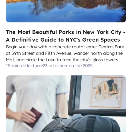
The Most Beautiful Parks in New York City -
A Definitive Guide to NYC's Green Spaces
Begin your day with a concrete route : enter Central Park
at 59th Street and Fifth Avenue, wander north along the
Mall, and circle the Lake to face the city’s glass towers
15 min de lectura
23 de diciembre de 2025
across the water. Pack supplies , grab coffee at kiosks
near the Dairy, and follow directions on the map to stay
on designated p...