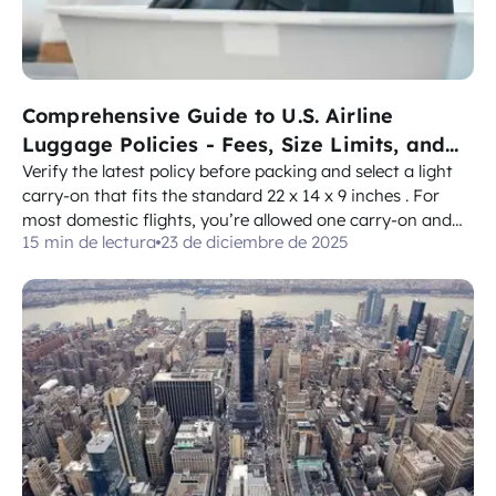
Comprehensive Guide to U.S. Airline
Luggage Policies - Fees, Size Limits, and
Carry-On Rules
Verify the latest policy before packing and select a light
carry-on that fits the standard 22 x 14 x 9 inches . For
most domestic flights, you’re allowed one carry-on and
15 min de lectura
23 de diciembre de 2025
one personal item; a checked bag may be added, but any
excess weight triggers a penalty. If you’re traveling,
especially when mov...