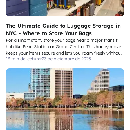
The Ultimate Guide to Luggage Storage in
NYC - Where to Store Your Bags
For a smart start, store your bags near a major transit
hub like Penn Station or Grand Central. This handy move
keeps your items secure and lets you roam freely without
13 min de lectura
23 de diciembre de 2025
dragging a full load through the city, so youre able to
optimize your time before you head out. If you need to
cut back on walking,...