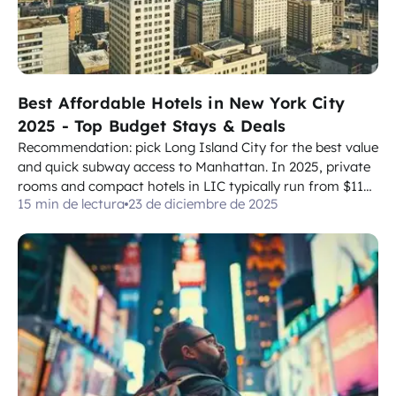
Best Affordable Hotels in New York City
2025 - Top Budget Stays & Deals
Recommendation: pick Long Island City for the best value
and quick subway access to Manhattan. In 2025, private
rooms and compact hotels in LIC typically run from $110
15 min de lectura
23 de diciembre de 2025
to $160 per night, with reduced rates for midweek stays.
Rates are updated regularly, and booking 2–3 weeks
ahead often yields the b...