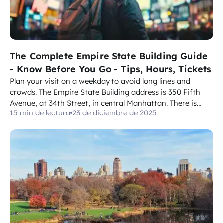
The Complete Empire State Building Guide
- Know Before You Go - Tips, Hours, Tickets
Plan your visit on a weekday to avoid long lines and
crowds. The Empire State Building address is 350 Fifth
Avenue, at 34th Street, in central Manhattan. There is
15 min de lectura
23 de diciembre de 2025
much to plan, but starting with the address and hours
makes the process simple. Use this guide to shape
planning around exhibits, tickets...