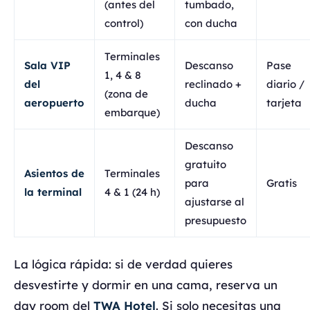
(antes del
tumbado,
control)
con ducha
Terminales
Sala VIP
Descanso
Pase
1, 4 & 8
del
reclinado +
diario /
(zona de
aeropuerto
ducha
tarjeta
embarque)
Descanso
gratuito
Asientos de
Terminales
para
Gratis
la terminal
4 & 1 (24 h)
ajustarse al
presupuesto
La lógica rápida: si de verdad quieres
desvestirte y dormir en una cama, reserva un
day room del
TWA Hotel
. Si solo necesitas una